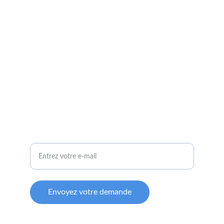
INFORMATIONS DE CONTACT
mcgremaux@outlook.fr
+33 6 68 09 29 56
CONTACT
Votre adresse e-mail
Envoyez votre demande